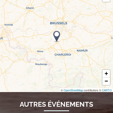
+
−
©
OpenStreetMap
contributors ©
CARTO
AUTRES ÉVÉNEMENTS