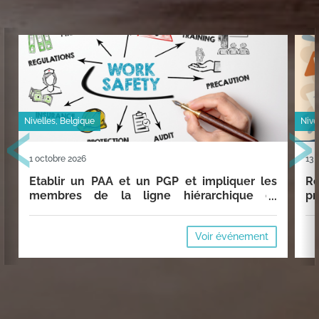
‹
›
Nivelles, Belgique
Nive
1 octobre 2026
13 
Etablir un PAA et un PGP et impliquer les
Ré
membres de la ligne hiérarchique et
pr
l'employeur
Voir événement