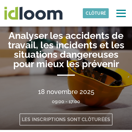
Skip to main content
Fuseau horaire détecté
Togg
CLÔTURÉ
NCSP
Analyser les accidents de
OK
travail, les incidents et les
situations dangereuses
pour mieux les prévenir
18 novembre 2025
09:00 - 17:00
LES INSCRIPTIONS SONT CLÔTURÉES